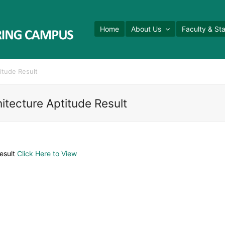
Home
About Us
Faculty & Sta
itude Result
tecture Aptitude Result
esult
Click Here to View