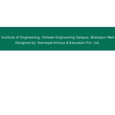
, Institute of Engineering, Chitwan Engineering Campus
, Bharatpur Metr
Designed by: Starnepal Infosys & Education Pvt. Ltd.